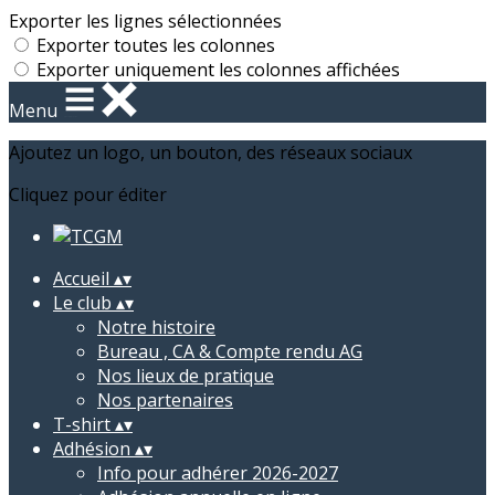
Exporter les lignes sélectionnées
Exporter toutes les colonnes
Exporter uniquement les colonnes affichées
Menu
Ajoutez un logo, un bouton, des réseaux sociaux
Cliquez pour éditer
Accueil
▴
▾
Le club
▴
▾
Notre histoire
Bureau , CA & Compte rendu AG
Nos lieux de pratique
Nos partenaires
T-shirt
▴
▾
Adhésion
▴
▾
Info pour adhérer 2026-2027