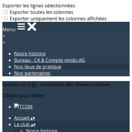
Exporter les lignes sélectionnées
Exporter toutes les colonnes
Exporter uniquement les colonnes affichées
Menu
<
>
Notre histoire
Bureau , CA & Compte rendu AG
Nos lieux de pratique
Nos partenaires
Ajoutez un logo, un bouton, des réseaux sociaux
Cliquez pour éditer
Accueil
▴
▾
Le club
▴
▾
Notre histoire