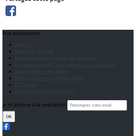
Nos partenaires
Vertic'O
Mairie du Touvet
Mairie de Saint-Vincent-de-Mercuze
Communauté de Communes Le Grésivaudan
Département de l'Isère
Région Auvergne-Rhône-Alpes
ETS Cros
Agence nationale du Sport
Je m'abonne à la newsletter
OK