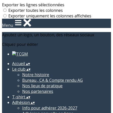
Exporter les lignes sélectionnées
Exporter toutes les colonnes
Exporter uniquement les colonnes affichées
Menu
Ajoutez un logo, un bouton, des réseaux sociaux
Cliquez pour éditer
Accueil
▴
▾
Le club
▴
▾
Notre histoire
Bureau , CA & Compte rendu AG
Nos lieux de pratique
Nos partenaires
T-shirt
▴
▾
Adhésion
▴
▾
Info pour adhérer 2026-2027