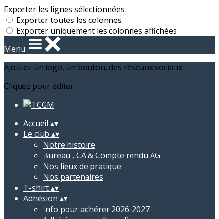
Exporter les lignes sélectionnées
Exporter toutes les colonnes
Exporter uniquement les colonnes affichées
Menu
Ajoutez un logo, un bouton, des réseaux sociaux
Cliquez pour éditer
Accueil
▴
▾
Le club
▴
▾
Notre histoire
Bureau , CA & Compte rendu AG
Nos lieux de pratique
Nos partenaires
T-shirt
▴
▾
Adhésion
▴
▾
Info pour adhérer 2026-2027