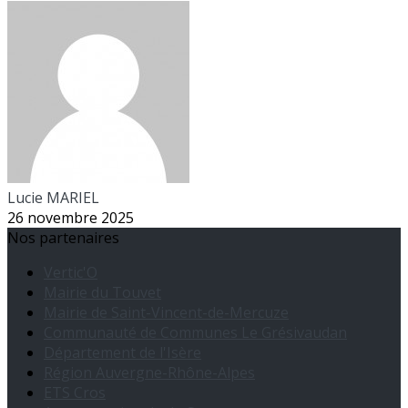
Lucie MARIEL
26 novembre 2025
Nos partenaires
Vertic'O
Mairie du Touvet
Mairie de Saint-Vincent-de-Mercuze
Communauté de Communes Le Grésivaudan
Département de l'Isère
Région Auvergne-Rhône-Alpes
ETS Cros