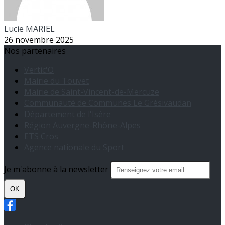
Lucie MARIEL
26 novembre 2025
Nos partenaires
Vertic'O
Mairie du Touvet
Mairie de Saint-Vincent-de-Mercuze
Communauté de Communes Le Grésivaudan
Département de l'Isère
Région Auvergne-Rhône-Alpes
ETS Cros
Agence nationale du Sport
Je m'abonne à la newsletter
OK