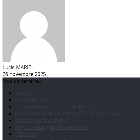
Lucie MARIEL
26 novembre 2025
Nos partenaires
Vertic'O
Mairie du Touvet
Mairie de Saint-Vincent-de-Mercuze
Communauté de Communes Le Grésivaudan
Département de l'Isère
Région Auvergne-Rhône-Alpes
ETS Cros