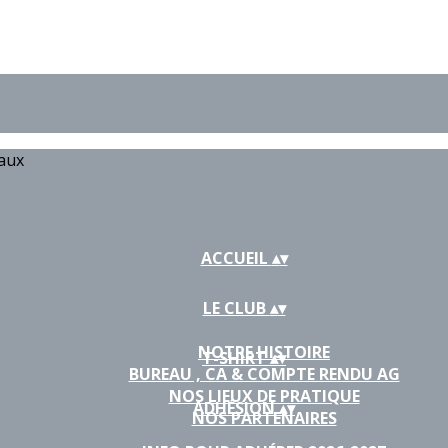
iaux
ACCUEIL
▴
▾
LE CLUB
▴
▾
NOTRE HISTOIRE
T-SHIRT
▴
▾
BUREAU , CA & COMPTE RENDU AG
NOS LIEUX DE PRATIQUE
ADHÉSION
▴
▾
NOS PARTENAIRES