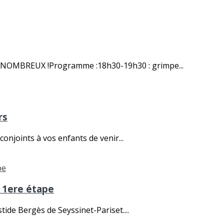
Z NOMBREUX !Programme :18h30-19h30 : grimpe...
rs
onjoints à vos enfants de venir...
s 1ere étape
ide Bergès de Seyssinet-Pariset....