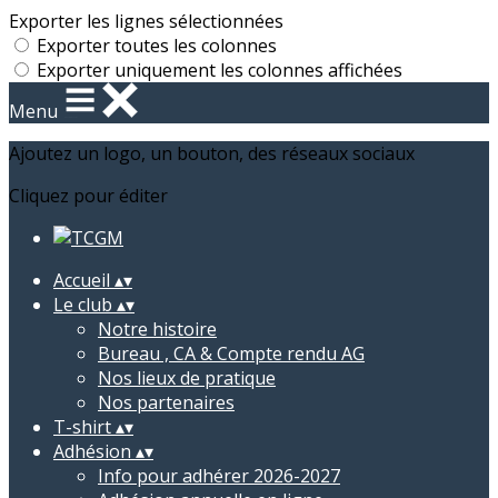
Exporter les lignes sélectionnées
Exporter toutes les colonnes
Exporter uniquement les colonnes affichées
Menu
Ajoutez un logo, un bouton, des réseaux sociaux
Cliquez pour éditer
Accueil
▴
▾
Le club
▴
▾
Notre histoire
Bureau , CA & Compte rendu AG
Nos lieux de pratique
Nos partenaires
T-shirt
▴
▾
Adhésion
▴
▾
Info pour adhérer 2026-2027