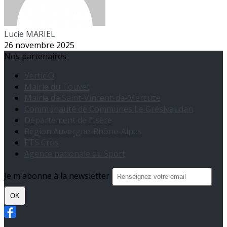
Lucie MARIEL
26 novembre 2025
Nos partenaires
Vertic'O
Mairie du Touvet
Mairie de Saint-Vincent-de-Mercuze
Communauté de Communes Le Grésivaudan
Département de l'Isère
Région Auvergne-Rhône-Alpes
ETS Cros
Agence nationale du Sport
Je m'abonne à la newsletter
OK