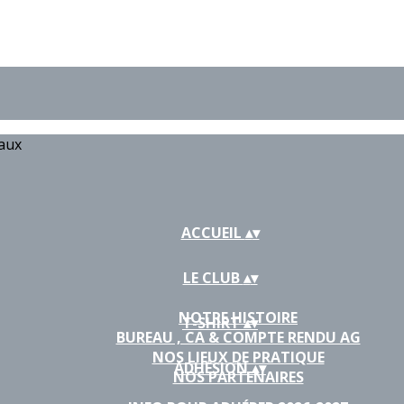
iaux
ACCUEIL
▴
▾
LE CLUB
▴
▾
NOTRE HISTOIRE
T-SHIRT
▴
▾
BUREAU , CA & COMPTE RENDU AG
NOS LIEUX DE PRATIQUE
ADHÉSION
▴
▾
NOS PARTENAIRES