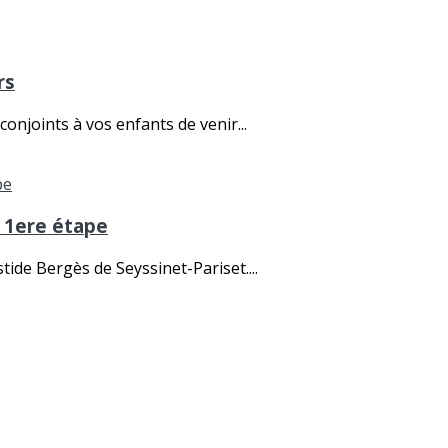
rs
onjoints à vos enfants de venir...
s 1ere étape
ide Bergès de Seyssinet-Pariset....