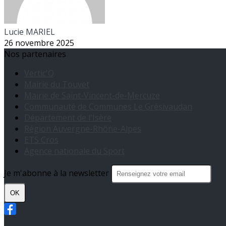
Lucie MARIEL
26 novembre 2025
Nos partenaires
Vertic'O
Mairie du Touvet
Mairie de Saint-Vincent-de-Mercuze
Communauté de Communes Le Grésivaudan
Département de l'Isère
Région Auvergne-Rhône-Alpes
ETS Cros
Agence nationale du Sport
Je m'abonne à la newsletter
OK