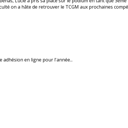
benas, Lucie a pris sa place sur le podium en tant que 3ème 
ficulté on a hâte de retrouver le TCGM aux prochaines compét
e adhésion en ligne pour l'année...