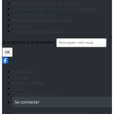
Mairie de Saint-Vincent-de-Mercuze
Communauté de Communes Le Grésivaudan
Département de l'Isère
Région Auvergne-Rhône-Alpes
ETS Cros
Agence nationale du Sport
Je m'abonne à la newsletter
OK
Plan du site
Licences
Mentions légales
CGUV
Paramétrer vos cookies
Se connecter