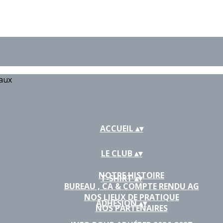
iaux
ACCUEIL
▴
▾
LE CLUB
▴
▾
NOTRE HISTOIRE
T-SHIRT
▴
▾
BUREAU , CA & COMPTE RENDU AG
NOS LIEUX DE PRATIQUE
ADHÉSION
▴
▾
NOS PARTENAIRES