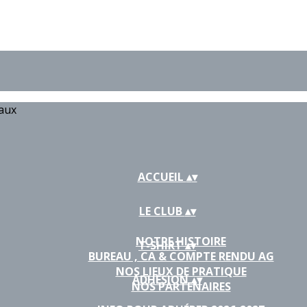
iaux
ACCUEIL
▴
▾
LE CLUB
▴
▾
NOTRE HISTOIRE
T-SHIRT
▴
▾
BUREAU , CA & COMPTE RENDU AG
NOS LIEUX DE PRATIQUE
ADHÉSION
▴
▾
NOS PARTENAIRES